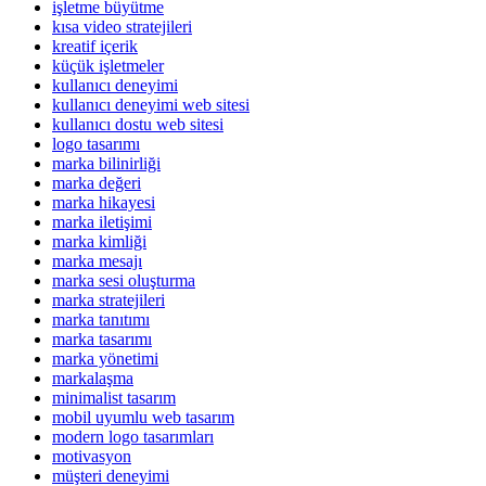
işletme büyütme
kısa video stratejileri
kreatif içerik
küçük işletmeler
kullanıcı deneyimi
kullanıcı deneyimi web sitesi
kullanıcı dostu web sitesi
logo tasarımı
marka bilinirliği
marka değeri
marka hikayesi
marka iletişimi
marka kimliği
marka mesajı
marka sesi oluşturma
marka stratejileri
marka tanıtımı
marka tasarımı
marka yönetimi
markalaşma
minimalist tasarım
mobil uyumlu web tasarım
modern logo tasarımları
motivasyon
müşteri deneyimi