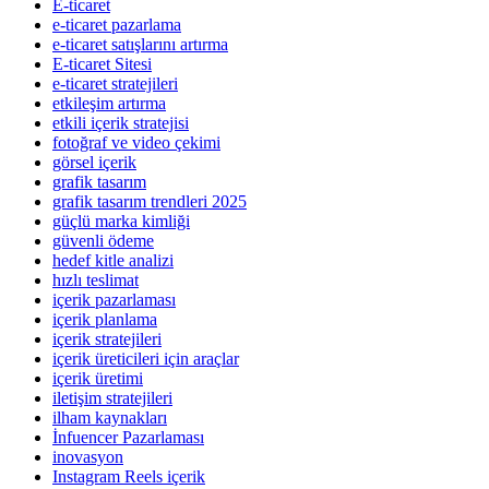
E-ticaret
e-ticaret pazarlama
e-ticaret satışlarını artırma
E-ticaret Sitesi
e-ticaret stratejileri
etkileşim artırma
etkili içerik stratejisi
fotoğraf ve video çekimi
görsel içerik
grafik tasarım
grafik tasarım trendleri 2025
güçlü marka kimliği
güvenli ödeme
hedef kitle analizi
hızlı teslimat
içerik pazarlaması
içerik planlama
içerik stratejileri
içerik üreticileri için araçlar
içerik üretimi
iletişim stratejileri
ilham kaynakları
İnfuencer Pazarlaması
inovasyon
Instagram Reels içerik