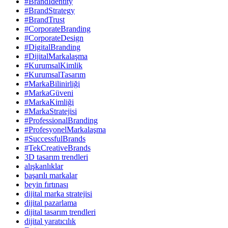
#BrandIdentity
#BrandStrategy
#BrandTrust
#CorporateBranding
#CorporateDesign
#DigitalBranding
#DijitalMarkalaşma
#KurumsalKimlik
#KurumsalTasarım
#MarkaBilinirliği
#MarkaGüveni
#MarkaKimliği
#MarkaStratejisi
#ProfessionalBranding
#ProfesyonelMarkalaşma
#SuccessfulBrands
#TekCreativeBrands
3D tasarım trendleri
alışkanlıklar
başarılı markalar
beyin fırtınası
dijital marka stratejisi
dijital pazarlama
dijital tasarım trendleri
dijital yaratıcılık