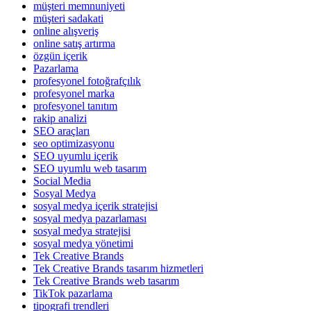
müşteri memnuniyeti
müşteri sadakati
online alışveriş
online satış artırma
özgün içerik
Pazarlama
profesyonel fotoğrafçılık
profesyonel marka
profesyonel tanıtım
rakip analizi
SEO araçları
seo optimizasyonu
SEO uyumlu içerik
SEO uyumlu web tasarım
Social Media
Sosyal Medya
sosyal medya içerik stratejisi
sosyal medya pazarlaması
sosyal medya stratejisi
sosyal medya yönetimi
Tek Creative Brands
Tek Creative Brands tasarım hizmetleri
Tek Creative Brands web tasarım
TikTok pazarlama
tipografi trendleri