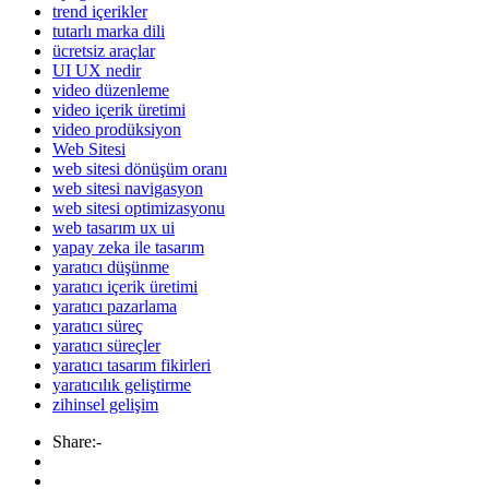
trend içerikler
tutarlı marka dili
ücretsiz araçlar
UI UX nedir
video düzenleme
video içerik üretimi
video prodüksiyon
Web Sitesi
web sitesi dönüşüm oranı
web sitesi navigasyon
web sitesi optimizasyonu
web tasarım ux ui
yapay zeka ile tasarım
yaratıcı düşünme
yaratıcı içerik üretimi
yaratıcı pazarlama
yaratıcı süreç
yaratıcı süreçler
yaratıcı tasarım fikirleri
yaratıcılık geliştirme
zihinsel gelişim
Share:-