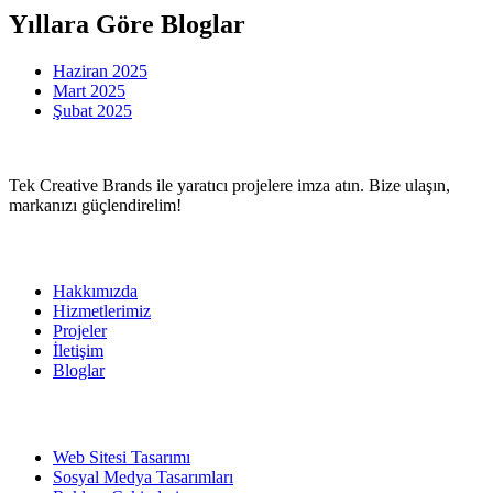
Yıllara Göre Bloglar
Haziran 2025
Mart 2025
Şubat 2025
Tek Creative Brands ile yaratıcı projelere imza atın. Bize ulaşın,
markanızı güçlendirelim!
İlgili Linkler
Hakkımızda
Hizmetlerimiz
Projeler
İletişim
Bloglar
Hizmetlerimiz
Web Sitesi Tasarımı
Sosyal Medya Tasarımları