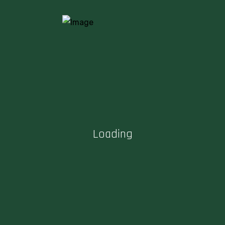
Haziran 18, 2025
Yaratıcılığınızı Artıracak Al� …
Mart 17, 2025
İçerik Üreticileri İçin En Kullan …
Mart 15, 2025
Loading
Yıllara Göre Bloglar
Haziran 2025
Mart 2025