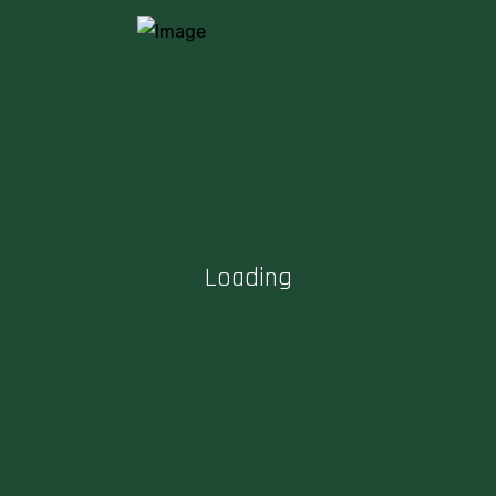
Yaratıcılığınızı Artıracak Al� …
Mart 17, 2025
İçerik Üreticileri İçin En Kullan …
Mart 15, 2025
Loading
Yıllara Göre Bloglar
Haziran 2025
Mart 2025
Şubat 2025